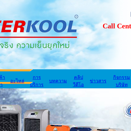
Call Center
ค้า
การ
คลิป
กิจกรรม
อะไหล่
บทความ
ข่าวสาร
่า
บริการ
วีดีโอ
บริษัท