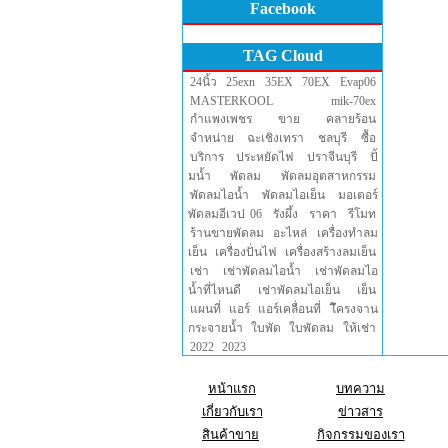
Facebook
TAG Cloud
24นิ้ว
25exn
35EX
70EX
Evap06
MASTERKOOL
mik-70ex
กำแพงเพชร
ขาย
คลายร้อน
จำหน่าย
ฉะเชิงเทรา
ชลบุรี
ซื้อ
บริการ
ประหยัดไฟ
ปราจีนบุรี
ปั้
มน้ำ
พัดลม
พัดลมอุตสาหกรรม
พัดลมไอน้ำ
พัดลมไอเย็น
มอเตอร์
พัดลมอีเวป 06
รังผึ้ง
ราคา
รีโมท
ร้านขายพัดลม
อะไหล่
เครื่องทำลม
เย็น
เครื่องปั่นไฟ
เครื่องสร้างลมเย็น
เช่า
เช่าพัดลมไอน้ำ
เช่าพัดลมไอ
น้ำที่ไหนดี
เช่าพัดลมไอเย็น
เย็น
แผนที่
แอร์
แอร์เคลื่อนที่
โึครงจาน
กระจายน้ำ
ใบพัด
ใบพัดลม
ให้เช่า
2022
2023
หน้าแรก
บทความ
เกี่ยวกับเรา
ข่าวสาร
สินค้าขาย
กิจกรรมของเรา