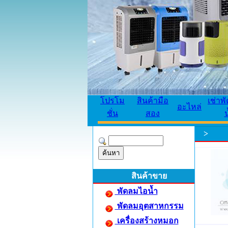
โปรโม
สินค้ามือ
เช่าพ
อะไหล่
ชั่น
สอง
น
>
สินค้าขาย
พัดลมไอน้ำ
พัดลมอุตสาหกรรม
เครื่องสร้างหมอก