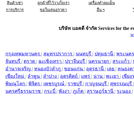
สินค้าเช่า
ลูกค้าที่ไว้วางใจเรา
เครื่องทำลมเย็น
การบริการ
ขอใบเสนอราคา
อื่น ๆ
บริษัท แอคดี จำกัด Services for the
e
w
กรุงเทพมหานคร
|
สมุทรปราการ
|
นนทบุรี
|
ปทุมธานี
|
พระนคร
จันทบุรี
|
ตราด
|
ฉะเชิงเทรา
|
ปราจีนบุรี
|
นครนายก
|
สระแก้ว
|
อำนาจเจริญ
|
หนองบัวลำภู
|
ขอนแก่น
|
อุดรธานี
|
เลย
|
หนองค
เชียงใหม่
|
ลำพูน
|
ลำปาง
|
อุตรดิตถ์
|
แพร่
|
น่าน
|
พะเยา
|
เชียง
พิษณุโลก
|
พิจิตร
|
เพชรบูรณ์
|
ราชบุรี
|
กาญจนบุรี
|
สุพรรณบุรี
นครศรีธรรมราช
|
กระบี่
|
พังงา
|
ภูเก็ต
|
สุราษฎร์ธานี
|
ระนอง
|