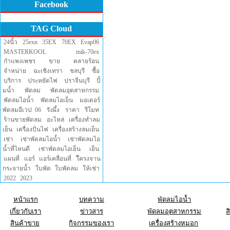
Facebook
TAG Cloud
24นิ้ว
25exn
35EX
70EX
Evap06
MASTERKOOL
mik-70ex
กำแพงเพชร
ขาย
คลายร้อน
จำหน่าย
ฉะเชิงเทรา
ชลบุรี
ซื้อ
บริการ
ประหยัดไฟ
ปราจีนบุรี
ปั้
มน้ำ
พัดลม
พัดลมอุตสาหกรรม
พัดลมไอน้ำ
พัดลมไอเย็น
มอเตอร์
พัดลมอีเวป 06
รังผึ้ง
ราคา
รีโมท
ร้านขายพัดลม
อะไหล่
เครื่องทำลม
เย็น
เครื่องปั่นไฟ
เครื่องสร้างลมเย็น
เช่า
เช่าพัดลมไอน้ำ
เช่าพัดลมไอ
น้ำที่ไหนดี
เช่าพัดลมไอเย็น
เย็น
แผนที่
แอร์
แอร์เคลื่อนที่
โึครงจาน
กระจายน้ำ
ใบพัด
ใบพัดลม
ให้เช่า
2022
2023
หน้าแรก
บทความ
พัดลมไอน้ำ
เกี่ยวกับเรา
ข่าวสาร
พัดลมอุตสาหกรรม
ส
สินค้าขาย
กิจกรรมของเรา
เครื่องสร้างหมอก