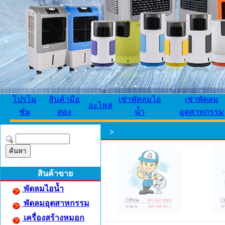
โปรโม
สินค้ามือ
เช่าพัดลมไอ
เช่าพัดลม
อะไหล่
ชั่น
สอง
น้ำ
อุตสาหกรรม
>
สินค้าขาย
พัดลมไอน้ำ
พัดลมอุตสาหกรรม
เครื่องสร้างหมอก