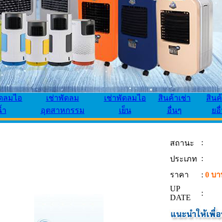
ัดลมไอ
เช่าพัดลม
เช่าพัดลมไอ
สินค้าเช่า
สินค
้ำ
อุตสาหกรรม
เย็น
อื่นๆ
ยอื
:
สถานะ
:
ประเภท
ราคา
:
0 บา
UP
:
DATE