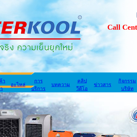
Call Center
ค้า
การ
คลิป
กิจกรรม
อะไหล่
บทความ
ข่าวสาร
่า
บริการ
วีดีโอ
บริษัท