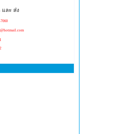
 และ ส่ง
-7060
e@hotmail.com
1
2