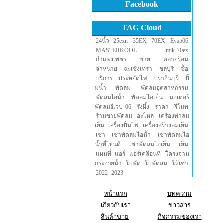
Facebook
TAG Cloud
24นิ้ว
25exn
35EX
70EX
Evap06
MASTERKOOL
mik-70ex
กำแพงเพชร
ขาย
คลายร้อน
จำหน่าย
ฉะเชิงเทรา
ชลบุรี
ซื้อ
บริการ
ประหยัดไฟ
ปราจีนบุรี
ปั้
มน้ำ
พัดลม
พัดลมอุตสาหกรรม
พัดลมไอน้ำ
พัดลมไอเย็น
มอเตอร์
พัดลมอีเวป 06
รังผึ้ง
ราคา
รีโมท
ร้านขายพัดลม
อะไหล่
เครื่องทำลม
เย็น
เครื่องปั่นไฟ
เครื่องสร้างลมเย็น
เช่า
เช่าพัดลมไอน้ำ
เช่าพัดลมไอ
น้ำที่ไหนดี
เช่าพัดลมไอเย็น
เย็น
แผนที่
แอร์
แอร์เคลื่อนที่
โึครงจาน
กระจายน้ำ
ใบพัด
ใบพัดลม
ให้เช่า
2022
2023
หน้าแรก
บทความ
เกี่ยวกับเรา
ข่าวสาร
สินค้าขาย
กิจกรรมของเรา