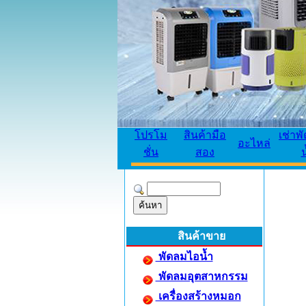
โปรโม
สินค้ามือ
เช่าพ
อะไหล่
ชั่น
สอง
น
สินค้าขาย
พัดลมไอน้ำ
พัดลมอุตสาหกรรม
เครื่องสร้างหมอก