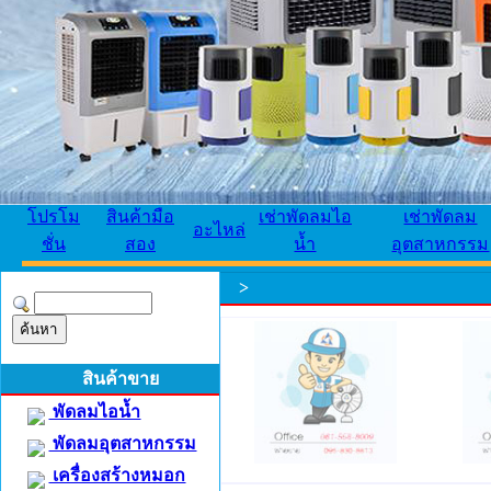
โปรโม
สินค้ามือ
เช่าพัดลมไอ
เช่าพัดลม
อะไหล่
ชั่น
สอง
น้ำ
อุตสาหกรรม
>
สินค้าขาย
พัดลมไอน้ำ
พัดลมอุตสาหกรรม
เครื่องสร้างหมอก