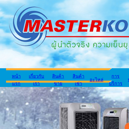
หน้า
เกี่ยวกับ
สินค้า
สินค้า
การ
อะไหล่
แรก
เรา
ขาย
เช่า
บริการ