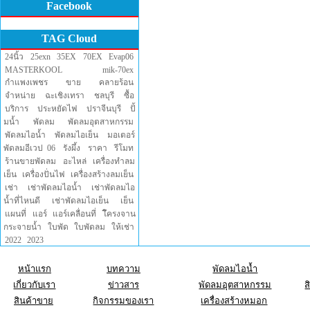
Facebook
TAG Cloud
24นิ้ว
25exn
35EX
70EX
Evap06
MASTERKOOL
mik-70ex
กำแพงเพชร
ขาย
คลายร้อน
จำหน่าย
ฉะเชิงเทรา
ชลบุรี
ซื้อ
บริการ
ประหยัดไฟ
ปราจีนบุรี
ปั้
มน้ำ
พัดลม
พัดลมอุตสาหกรรม
พัดลมไอน้ำ
พัดลมไอเย็น
มอเตอร์
พัดลมอีเวป 06
รังผึ้ง
ราคา
รีโมท
ร้านขายพัดลม
อะไหล่
เครื่องทำลม
เย็น
เครื่องปั่นไฟ
เครื่องสร้างลมเย็น
เช่า
เช่าพัดลมไอน้ำ
เช่าพัดลมไอ
น้ำที่ไหนดี
เช่าพัดลมไอเย็น
เย็น
แผนที่
แอร์
แอร์เคลื่อนที่
โึครงจาน
กระจายน้ำ
ใบพัด
ใบพัดลม
ให้เช่า
2022
2023
หน้าแรก
บทความ
พัดลมไอน้ำ
เกี่ยวกับเรา
ข่าวสาร
พัดลมอุตสาหกรรม
ส
สินค้าขาย
กิจกรรมของเรา
เครื่องสร้างหมอก