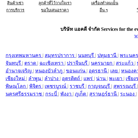
สินค้าเช่า
ลูกค้าที่ไว้วางใจเรา
เครื่องทำลมเย็น
การบริการ
ขอใบเสนอราคา
อื่น ๆ
บริษัท แอคดี จำกัด Services for the
e
w
กรุงเทพมหานคร
|
สมุทรปราการ
|
นนทบุรี
|
ปทุมธานี
|
พระนคร
จันทบุรี
|
ตราด
|
ฉะเชิงเทรา
|
ปราจีนบุรี
|
นครนายก
|
สระแก้ว
|
อำนาจเจริญ
|
หนองบัวลำภู
|
ขอนแก่น
|
อุดรธานี
|
เลย
|
หนองค
เชียงใหม่
|
ลำพูน
|
ลำปาง
|
อุตรดิตถ์
|
แพร่
|
น่าน
|
พะเยา
|
เชียง
พิษณุโลก
|
พิจิตร
|
เพชรบูรณ์
|
ราชบุรี
|
กาญจนบุรี
|
สุพรรณบุรี
นครศรีธรรมราช
|
กระบี่
|
พังงา
|
ภูเก็ต
|
สุราษฎร์ธานี
|
ระนอง
|