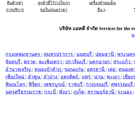
สินค้าเช่า
ลูกค้าที่ไว้วางใจเรา
เครื่องทำลมเย็น
การบริการ
ขอใบเสนอราคา
อื่น ๆ
บริษัท แอคดี จำกัด Services for the
e
w
กรุงเทพมหานคร
|
สมุทรปราการ
|
นนทบุรี
|
ปทุมธานี
|
พระนคร
จันทบุรี
|
ตราด
|
ฉะเชิงเทรา
|
ปราจีนบุรี
|
นครนายก
|
สระแก้ว
|
อำนาจเจริญ
|
หนองบัวลำภู
|
ขอนแก่น
|
อุดรธานี
|
เลย
|
หนองค
เชียงใหม่
|
ลำพูน
|
ลำปาง
|
อุตรดิตถ์
|
แพร่
|
น่าน
|
พะเยา
|
เชียง
พิษณุโลก
|
พิจิตร
|
เพชรบูรณ์
|
ราชบุรี
|
กาญจนบุรี
|
สุพรรณบุรี
นครศรีธรรมราช
|
กระบี่
|
พังงา
|
ภูเก็ต
|
สุราษฎร์ธานี
|
ระนอง
|