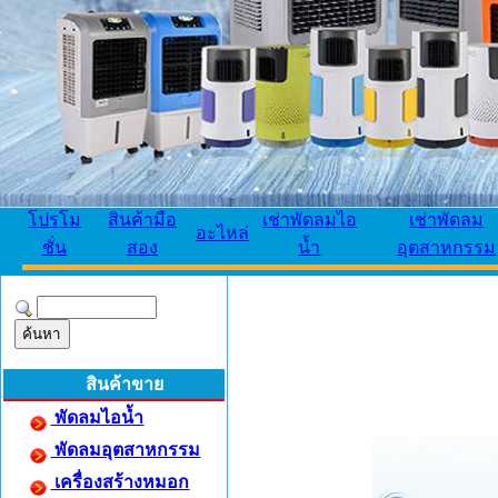
โปรโม
สินค้ามือ
เช่าพัดลมไอ
เช่าพัดลม
อะไหล่
ชั่น
สอง
น้ำ
อุตสาหกรรม
สินค้าขาย
พัดลมไอน้ำ
พัดลมอุตสาหกรรม
เครื่องสร้างหมอก