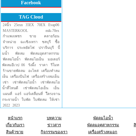
Facebook
TAG Cloud
24นิ้ว
25exn
35EX
70EX
Evap06
MASTERKOOL
mik-70ex
กำแพงเพชร
ขาย
คลายร้อน
จำหน่าย
ฉะเชิงเทรา
ชลบุรี
ซื้อ
บริการ
ประหยัดไฟ
ปราจีนบุรี
ปั้
มน้ำ
พัดลม
พัดลมอุตสาหกรรม
พัดลมไอน้ำ
พัดลมไอเย็น
มอเตอร์
พัดลมอีเวป 06
รังผึ้ง
ราคา
รีโมท
ร้านขายพัดลม
อะไหล่
เครื่องทำลม
เย็น
เครื่องปั่นไฟ
เครื่องสร้างลมเย็น
เช่า
เช่าพัดลมไอน้ำ
เช่าพัดลมไอ
น้ำที่ไหนดี
เช่าพัดลมไอเย็น
เย็น
แผนที่
แอร์
แอร์เคลื่อนที่
โึครงจาน
กระจายน้ำ
ใบพัด
ใบพัดลม
ให้เช่า
2022
2023
หน้าแรก
บทความ
พัดลมไอน้ำ
เกี่ยวกับเรา
ข่าวสาร
พัดลมอุตสาหกรรม
ส
สินค้าขาย
กิจกรรมของเรา
เครื่องสร้างหมอก