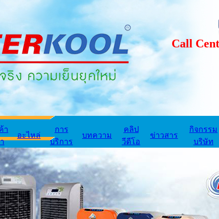
Call Center
ค้า
การ
คลิป
กิจกรรม
อะไหล่
บทความ
ข่าวสาร
่า
บริการ
วีดีโอ
บริษัท