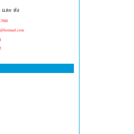
 และ ส่ง
-7060
e@hotmail.com
1
2