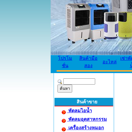
โปรโม
สินค้ามือ
เช่าพ
อะไหล่
ชั่น
สอง
น
สินค้าขาย
พัดลมไอน้ำ
พัดลมอุตสาหกรรม
เครื่องสร้างหมอก