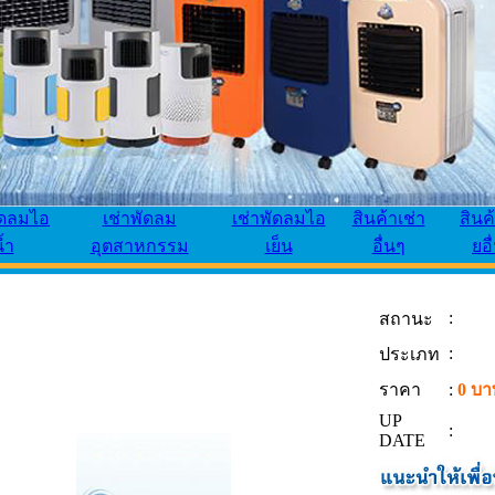
ัดลมไอ
เช่าพัดลม
เช่าพัดลมไอ
สินค้าเช่า
สินค
้ำ
อุตสาหกรรม
เย็น
อื่นๆ
ยอื
:
สถานะ
:
ประเภท
ราคา
:
0 บา
UP
:
DATE