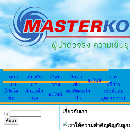
หน้า
เกี่ยวกับ
สินค้า
สินค้า
การ
อะไหล่
แรก
เรา
ขาย
เช่า
บริการ
โปรโม
สินค้ามือ
เช่าพัดลมไอ
เช่าพัดลม
อะไหล่
ชั่น
สอง
น้ำ
อุตสาหกรรม
เกี่ยวกับเรา