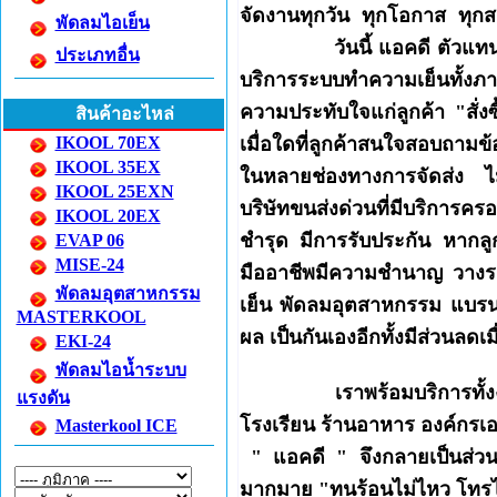
จัดงานทุกวัน ทุกโอกาส ทุกส
พัดลมไอเย็น
วันนี้ แอคดี ตัวแทนจำหน
ประเภทอื่น
บริการระบบทำความเย็นทั้ง
ความประทับใจแก่ลูกค้า "สั่งซ
สินค้าอะไหล่
IKOOL 70EX
เมื่อใดที่ลูกค้าสนใจสอบถามข้อ
IKOOL 35EX
ในหลายช่องทางการจัดส่ง ไม
IKOOL 25EXN
บริษัทขนส่งด่วนที่มีบริการครอ
IKOOL 20EX
ชำรุด มีการรับประกัน หากลู
EVAP 06
MISE-24
มืออาชีพมีความชำนาญ วางระ
พัดลมอุตสาหกรรม
เย็น พัดลมอุตสาหกรรม แบรนด
MASTERKOOL
ผล เป็นกันเองอีกทั้งมีส่วนลด
EKI-24
พัดลมไอน้ำระบบ
เราพร้อมบริการทั้งงานเล
แรงดัน
โรงเรียน ร้านอาหาร องค์กรเ
Masterkool ICE
" แอคดี " จึงกลายเป็นส่วนห
มากมาย "ทนร้อนไม่ไหว โทรไ