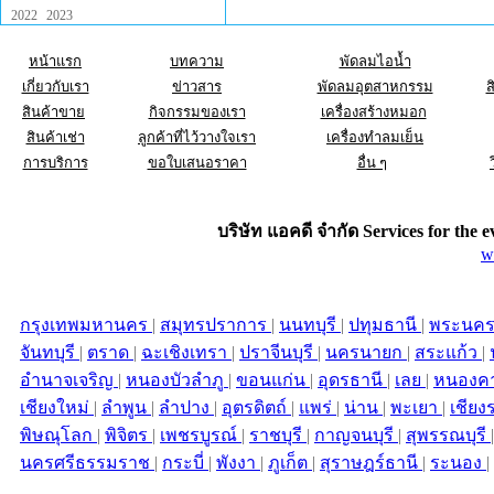
2022
2023
หน้าแรก
บทความ
พัดลมไอน้ำ
เกี่ยวกับเรา
ข่าวสาร
พัดลมอุตสาหกรรม
ส
สินค้าขาย
กิจกรรมของเรา
เครื่องสร้างหมอก
สินค้าเช่า
ลูกค้าที่ไว้วางใจเรา
เครื่องทำลมเย็น
การบริการ
ขอใบเสนอราคา
อื่น ๆ
บริษัท แอคดี จำกัด Services for the
e
w
กรุงเทพมหานคร
|
สมุทรปราการ
|
นนทบุรี
|
ปทุมธานี
|
พระนคร
จันทบุรี
|
ตราด
|
ฉะเชิงเทรา
|
ปราจีนบุรี
|
นครนายก
|
สระแก้ว
|
อำนาจเจริญ
|
หนองบัวลำภู
|
ขอนแก่น
|
อุดรธานี
|
เลย
|
หนองค
เชียงใหม่
|
ลำพูน
|
ลำปาง
|
อุตรดิตถ์
|
แพร่
|
น่าน
|
พะเยา
|
เชียง
พิษณุโลก
|
พิจิตร
|
เพชรบูรณ์
|
ราชบุรี
|
กาญจนบุรี
|
สุพรรณบุรี
นครศรีธรรมราช
|
กระบี่
|
พังงา
|
ภูเก็ต
|
สุราษฎร์ธานี
|
ระนอง
|