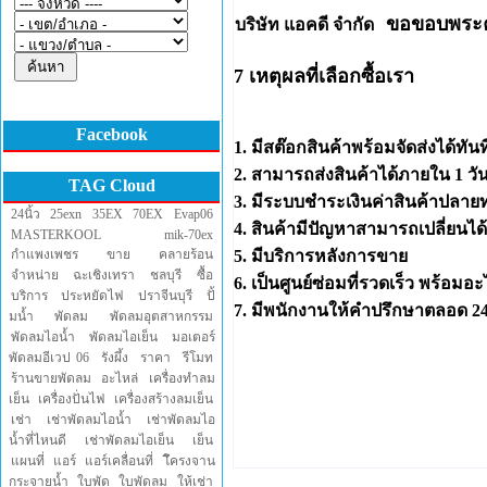
ขอขอบพระคุ
บริษัท แอคดี จำกัด
7 เหตุผลที่เลือกซื้อเรา
Facebook
1. มีสต๊อกสินค้าพร้อมจัดส่งได้ทันท
2. สามารถส่งสินค้าได้ภายใน 1 ว
TAG Cloud
3. มีระบบชำระเงินค่าสินค้าปลาย
24นิ้ว
25exn
35EX
70EX
Evap06
4. สินค้ามีปัญหาสามารถเปลี่ยนได
MASTERKOOL
mik-70ex
กำแพงเพชร
ขาย
คลายร้อน
5. มีบริการหลังการขาย
จำหน่าย
ฉะเชิงเทรา
ชลบุรี
ซื้อ
6. เป็นศูนย์ซ่อมที่รวดเร็ว พร้อมอะ
บริการ
ประหยัดไฟ
ปราจีนบุรี
ปั้
7. มีพนักงานให้คำปรึกษาตลอด 24
มน้ำ
พัดลม
พัดลมอุตสาหกรรม
พัดลมไอน้ำ
พัดลมไอเย็น
มอเตอร์
พัดลมอีเวป 06
รังผึ้ง
ราคา
รีโมท
ร้านขายพัดลม
อะไหล่
เครื่องทำลม
เย็น
เครื่องปั่นไฟ
เครื่องสร้างลมเย็น
เช่า
เช่าพัดลมไอน้ำ
เช่าพัดลมไอ
น้ำที่ไหนดี
เช่าพัดลมไอเย็น
เย็น
แผนที่
แอร์
แอร์เคลื่อนที่
โึครงจาน
กระจายน้ำ
ใบพัด
ใบพัดลม
ให้เช่า