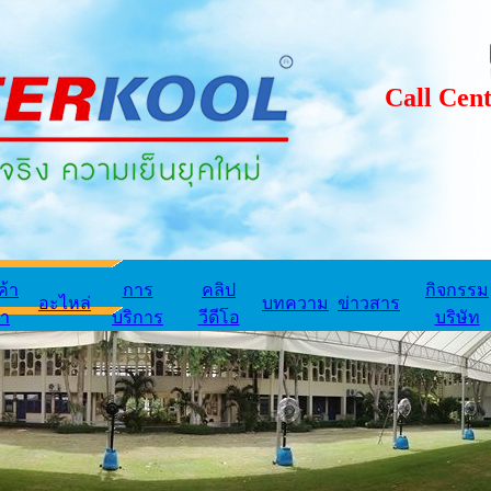
Call Center
ค้า
การ
คลิป
กิจกรรม
อะไหล่
บทความ
ข่าวสาร
่า
บริการ
วีดีโอ
บริษัท