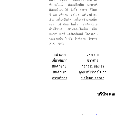
มน้ำ
พัดลม
พัดลมอุตสาหกรรม
พัดลมไอน้ำ
พัดลมไอเย็น
มอเตอร์
พัดลมอีเวป 06
รังผึ้ง
ราคา
รีโมท
ร้านขายพัดลม
อะไหล่
เครื่องทำลม
เย็น
เครื่องปั่นไฟ
เครื่องสร้างลมเย็น
เช่า
เช่าพัดลมไอน้ำ
เช่าพัดลมไอ
น้ำที่ไหนดี
เช่าพัดลมไอเย็น
เย็น
แผนที่
แอร์
แอร์เคลื่อนที่
โึครงจาน
กระจายน้ำ
ใบพัด
ใบพัดลม
ให้เช่า
2022
2023
หน้าแรก
บทความ
เกี่ยวกับเรา
ข่าวสาร
สินค้าขาย
กิจกรรมของเรา
สินค้าเช่า
ลูกค้าที่ไว้วางใจเรา
การบริการ
ขอใบเสนอราคา
บริษัท แอค