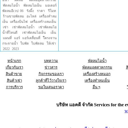
มน้ำ
พัดลม
พัดลมอุตสาหกรรม
พัดลมไอน้ำ
พัดลมไอเย็น
มอเตอร์
พัดลมอีเวป 06
รังผึ้ง
ราคา
รีโมท
ร้านขายพัดลม
อะไหล่
เครื่องทำลม
เย็น
เครื่องปั่นไฟ
เครื่องสร้างลมเย็น
เช่า
เช่าพัดลมไอน้ำ
เช่าพัดลมไอ
น้ำที่ไหนดี
เช่าพัดลมไอเย็น
เย็น
แผนที่
แอร์
แอร์เคลื่อนที่
โึครงจาน
กระจายน้ำ
ใบพัด
ใบพัดลม
ให้เช่า
2022
2023
หน้าแรก
บทความ
พัดลมไอน้ำ
เกี่ยวกับเรา
ข่าวสาร
พัดลมอุตสาหกรรม
ส
สินค้าขาย
กิจกรรมของเรา
เครื่องสร้างหมอก
สินค้าเช่า
ลูกค้าที่ไว้วางใจเรา
เครื่องทำลมเย็น
การบริการ
ขอใบเสนอราคา
อื่น ๆ
บริษัท แอคดี จำกัด Services for the
e
w