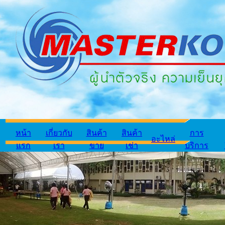
หน้า
เกี่ยวกับ
สินค้า
สินค้า
การ
อะไหล่
แรก
เรา
ขาย
เช่า
บริการ