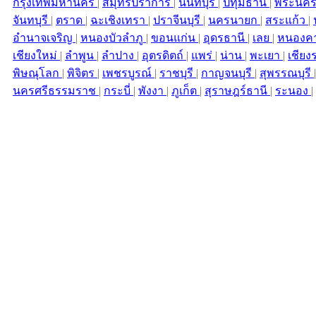
กรุงเทพมหานคร
|
สมุทรปราการ
|
นนทบุรี
|
ปทุมธานี
|
พระนคร
จันทบุรี
|
ตราด
|
ฉะเชิงเทรา
|
ปราจีนบุรี
|
นครนายก
|
สระแก้ว
|
อำนาจเจริญ
|
หนองบัวลำภู
|
ขอนแก่น
|
อุดรธานี
|
เลย
|
หนองค
เชียงใหม่
|
ลำพูน
|
ลำปาง
|
อุตรดิตถ์
|
แพร่
|
น่าน
|
พะเยา
|
เชียง
พิษณุโลก
|
พิจิตร
|
เพชรบูรณ์
|
ราชบุรี
|
กาญจนบุรี
|
สุพรรณบุรี
นครศรีธรรมราช
|
กระบี่
|
พังงา
|
ภูเก็ต
|
สุราษฎร์ธานี
|
ระนอง
|