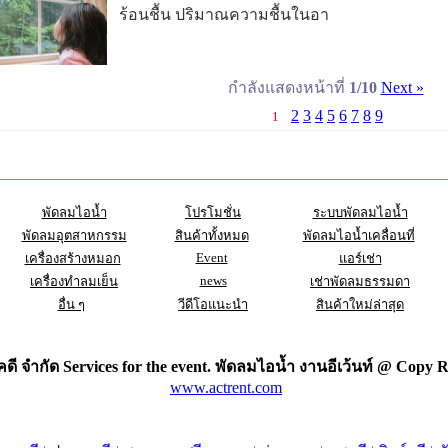
ร้อนชื้น ปริมาณความชื้นในอา
กำลังแสดงหน้าที่
1/10
Next »
2
3
4
5
6
7
8
9
1
พัดลมไอน้ำ
โปรโมชั่น
ระบบพัดลมไอน้ำ
พัดลมอุตสาหกรรม
สินค้าทั้งหมด
พัดลมไอน้ำเคลื่อนที่
Event
เครื่องสร้างหมอก
แอร์เช่า
news
เครื่องทำลมเย็น
เช่าพัดลมธรรมดา
อื่น ๆ
วีดีโอแนะนำ
สินค้าใหม่ล่าสุด
ดี จำกัด Services for the
event
. พัดลมไอน้ำ งานอีเว้นท์ @ Copy R
www.actrent.com