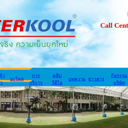
Call Center
ค้า
การ
คลิป
กิจกรรม
อะไหล่
บทความ
ข่าวสาร
่า
บริการ
วีดีโอ
บริษัท