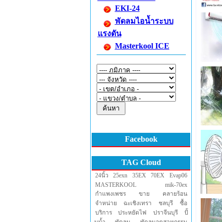
EKI-24
พัดลมไอน้ำระบบ
แรงดัน
Masterkool ICE
Facebook
TAG Cloud
24นิ้ว
25exn
35EX
70EX
Evap06
MASTERKOOL
mik-70ex
กำแพงเพชร
ขาย
คลายร้อน
จำหน่าย
ฉะเชิงเทรา
ชลบุรี
ซื้อ
บริการ
ประหยัดไฟ
ปราจีนบุรี
ปั้