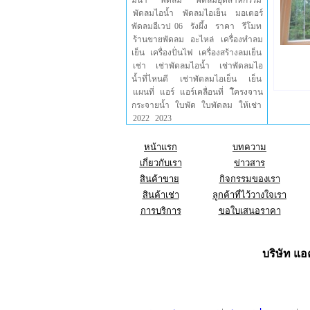
มน้ำ
พัดลม
พัดลมอุตสาหกรรม
พัดลมไอน้ำ
พัดลมไอเย็น
มอเตอร์
พัดลมอีเวป 06
รังผึ้ง
ราคา
รีโมท
ร้านขายพัดลม
อะไหล่
เครื่องทำลม
เย็น
เครื่องปั่นไฟ
เครื่องสร้างลมเย็น
เช่า
เช่าพัดลมไอน้ำ
เช่าพัดลมไอ
น้ำที่ไหนดี
เช่าพัดลมไอเย็น
เย็น
แผนที่
แอร์
แอร์เคลื่อนที่
โึครงจาน
กระจายน้ำ
ใบพัด
ใบพัดลม
ให้เช่า
2022
2023
หน้าแรก
บทความ
เกี่ยวกับเรา
ข่าวสาร
สินค้าขาย
กิจกรรมของเรา
สินค้าเช่า
ลูกค้าที่ไว้วางใจเรา
การบริการ
ขอใบเสนอราคา
บริษัท แอค