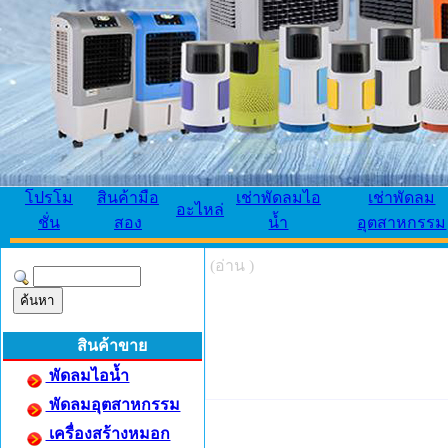
โปรโม
สินค้ามือ
เช่าพัดลมไอ
เช่าพัดลม
อะไหล่
ชั่น
สอง
น้ำ
อุตสาหกรรม
(อ่าน )
สินค้าขาย
พัดลมไอน้ำ
พัดลมอุตสาหกรรม
เครื่องสร้างหมอก