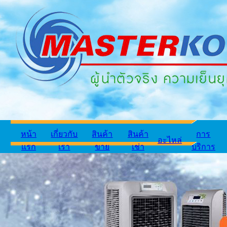
หน้า
เกี่ยวกับ
สินค้า
สินค้า
การ
อะไหล่
แรก
เรา
ขาย
เช่า
บริการ