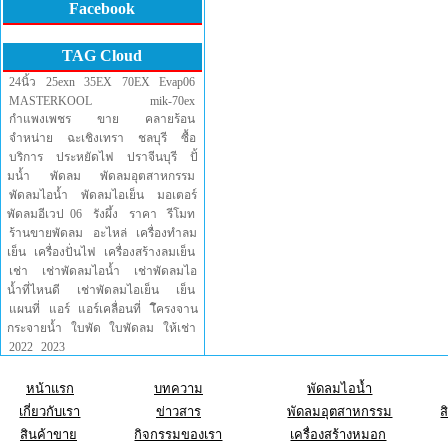
Facebook
TAG Cloud
24นิ้ว
25exn
35EX
70EX
Evap06
MASTERKOOL
mik-70ex
กำแพงเพชร
ขาย
คลายร้อน
จำหน่าย
ฉะเชิงเทรา
ชลบุรี
ซื้อ
บริการ
ประหยัดไฟ
ปราจีนบุรี
ปั้
มน้ำ
พัดลม
พัดลมอุตสาหกรรม
พัดลมไอน้ำ
พัดลมไอเย็น
มอเตอร์
พัดลมอีเวป 06
รังผึ้ง
ราคา
รีโมท
ร้านขายพัดลม
อะไหล่
เครื่องทำลม
เย็น
เครื่องปั่นไฟ
เครื่องสร้างลมเย็น
เช่า
เช่าพัดลมไอน้ำ
เช่าพัดลมไอ
น้ำที่ไหนดี
เช่าพัดลมไอเย็น
เย็น
แผนที่
แอร์
แอร์เคลื่อนที่
โึครงจาน
กระจายน้ำ
ใบพัด
ใบพัดลม
ให้เช่า
2022
2023
หน้าแรก
บทความ
พัดลมไอน้ำ
เกี่ยวกับเรา
ข่าวสาร
พัดลมอุตสาหกรรม
ส
สินค้าขาย
กิจกรรมของเรา
เครื่องสร้างหมอก