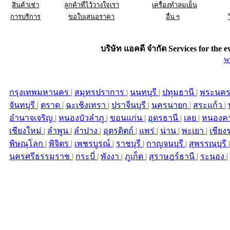
สินค้าเช่า
ลูกค้าที่ไว้วางใจเรา
เครื่องทำลมเย็น
การบริการ
ขอใบเสนอราคา
อื่น ๆ
บริษัท แอคดี จำกัด Services for the
e
w
กรุงเทพมหานคร
|
สมุทรปราการ
|
นนทบุรี
|
ปทุมธานี
|
พระนคร
จันทบุรี
|
ตราด
|
ฉะเชิงเทรา
|
ปราจีนบุรี
|
นครนายก
|
สระแก้ว
|
อำนาจเจริญ
|
หนองบัวลำภู
|
ขอนแก่น
|
อุดรธานี
|
เลย
|
หนองค
เชียงใหม่
|
ลำพูน
|
ลำปาง
|
อุตรดิตถ์
|
แพร่
|
น่าน
|
พะเยา
|
เชียง
พิษณุโลก
|
พิจิตร
|
เพชรบูรณ์
|
ราชบุรี
|
กาญจนบุรี
|
สุพรรณบุรี
นครศรีธรรมราช
|
กระบี่
|
พังงา
|
ภูเก็ต
|
สุราษฎร์ธานี
|
ระนอง
|