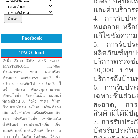
เกิดจากอุบัติ
และค่าบริการ
การรับประก
หมดอายุ หรือบ
แก้ไขข้อความด
Facebook
การรับประ
ผลิตภัณฑ์ทุกป
TAG Cloud
บริการตรวจซ่อม
24นิ้ว
25exn
35EX
70EX
Evap06
MASTERKOOL
mik-70ex
10,000 บาท ต
กำแพงเพชร
ขาย
คลายร้อน
บริการถึงบ้านฟ
จำหน่าย
ฉะเชิงเทรา
ชลบุรี
ซื้อ
บริการ
ประหยัดไฟ
ปราจีนบุรี
ปั้
การรับประก
มน้ำ
พัดลม
พัดลมอุตสาหกรรม
เฉพาะชิ้นส่ว
พัดลมไอน้ำ
พัดลมไอเย็น
มอเตอร์
พัดลมอีเวป 06
รังผึ้ง
ราคา
รีโมท
สะอาด, การต
ร้านขายพัดลม
อะไหล่
เครื่องทำลม
สินค้ามิได้มีป
เย็น
เครื่องปั่นไฟ
เครื่องสร้างลมเย็น
เช่า
เช่าพัดลมไอน้ำ
เช่าพัดลมไอ
การรับประก
น้ำที่ไหนดี
เช่าพัดลมไอเย็น
เย็น
บัตรรับประกันห
แผนที่
แอร์
แอร์เคลื่อนที่
โึครงจาน
กระจายน้ำ
ใบพัด
ใบพัดลม
ให้เช่า