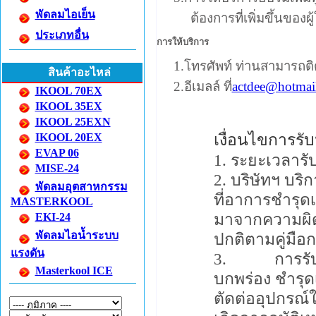
พัดลมไอเย็น
ต้องการที่เพิ่มขึ้นของผู
ประเภทอื่น
การให้บริการ
1.
โทรศัพท์ ท่านสามารถต
สินค้าอะไหล่
2.
อีเมลล์ ที่
actdee@hotmai
IKOOL 70EX
IKOOL 35EX
IKOOL 25EXN
เงื่อนไขการรับ
IKOOL 20EX
EVAP 06
ระยะเวลารับปร
MISE-24
บริษัทฯ บริ
พัดลมอุตสาหกรรม
ที่อาการชำรุด
MASTERKOOL
มาจากความผิ
EKI-24
พัดลมไอน้ำระบบ
ปกติตามคู่มือก
แรงดัน
การรับ
Masterkool ICE
บกพร่อง ชำรุด
ตัดต่ออุปกรณ์