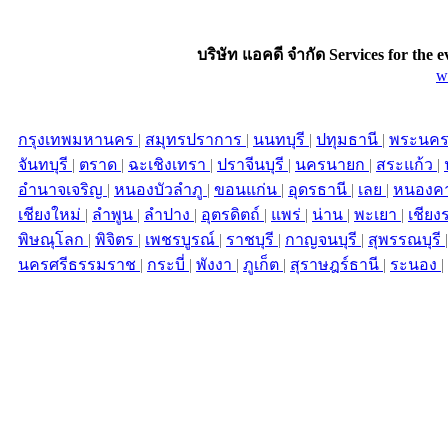
บริษัท แอคดี จำกัด Services for the
e
w
กรุงเทพมหานคร
|
สมุทรปราการ
|
นนทบุรี
|
ปทุมธานี
|
พระนคร
จันทบุรี
|
ตราด
|
ฉะเชิงเทรา
|
ปราจีนบุรี
|
นครนายก
|
สระแก้ว
|
อำนาจเจริญ
|
หนองบัวลำภู
|
ขอนแก่น
|
อุดรธานี
|
เลย
|
หนองค
เชียงใหม่
|
ลำพูน
|
ลำปาง
|
อุตรดิตถ์
|
แพร่
|
น่าน
|
พะเยา
|
เชียง
พิษณุโลก
|
พิจิตร
|
เพชรบูรณ์
|
ราชบุรี
|
กาญจนบุรี
|
สุพรรณบุรี
นครศรีธรรมราช
|
กระบี่
|
พังงา
|
ภูเก็ต
|
สุราษฎร์ธานี
|
ระนอง
|