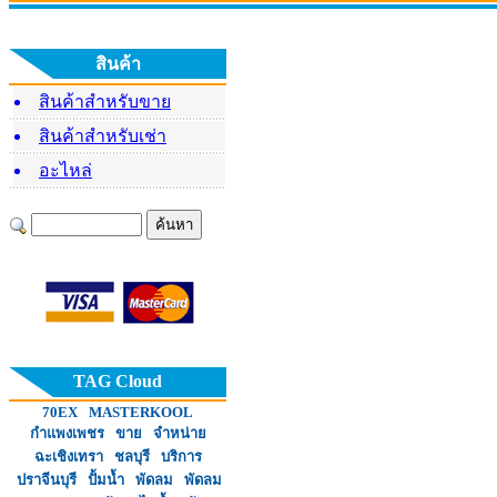
พิธีตั้งศาลบวงสรวงท้าว
มอบพัดล
โครงการฝึกอบรมพัฒนา
มหาพรหม
ศักยภาพ การติดตั้งพัดลม
สินค้า
ไอน้ำ
สินค้าสำหรับขาย
สินค้าสำหรับเช่า
อะไหล่
โครงการมอบพัดลมไอเย็น
โครงการ
หจก.พนมค้าเหล็ก ร่วม
แก่นายบุตร แก้วพิกุล
แก่
มอบพัดลมไอเย็น ให้แก่
คุณลุงอำพล อยู่ระ
TAG Cloud
70EX
MASTERKOOL
กำแพงเพชร
ขาย
จำหน่าย
ฉะเชิงเทรา
ชลบุรี
บริการ
ปราจีนบุรี
ปั้มน้ำ
พัดลม
พัดลม