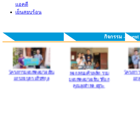
แอคดี
เย็นสยบร้อน
กิจกรรม - Event
คุณธนพั