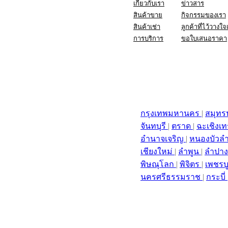
เกี่ยวกับเรา
ข่าวสาร
สินค้าขาย
กิจกรรมของเรา
สินค้าเช่า
ลูกค้าที่ไว้วางใจ
การบริการ
ขอใบเสนอราคา
กรุงเทพมหานคร
|
สมุท
จันทบุรี
|
ตราด
|
ฉะเชิงเ
อำนาจเจริญ
|
หนองบัวล
เชียงใหม่
|
ลำพูน
|
ลำปา
พิษณุโลก
|
พิจิตร
|
เพชรบ
นครศรีธรรมราช
|
กระบี่