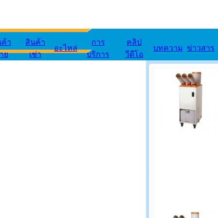
นค้า
สินค้า
การ
คลิป
อะไหล่
บทความ
ข่าวสาร
าย
เช่า
บริการ
วีดีโอ