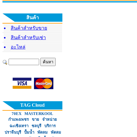
โครงการมอบพัดลมไอเย็น
โครงการ
หจก.พนมค้าเหล็ก ร่วม
สินค้า
แก่นายบุตร แก้วพิกุล
แก่
มอบพัดลมไอเย็น ให้แก่
สินค้าสำหรับขาย
คุณลุงอำพล อยู่ระ
สินค้าสำหรับเช่า
อะไหล่
TAG Cloud
70EX
MASTERKOOL
กำแพงเพชร
ขาย
จำหน่าย
ฉะเชิงเทรา
ชลบุรี
บริการ
ปราจีนบุรี
ปั้มน้ำ
พัดลม
พัดลม