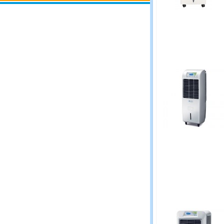
มอบพัดลมไอเย็น
โครงการมอบพัดลมไอเย็น
คุณสุทธินันท์
แก่คุณจันทนา ขาวผ่อง
และคุณยายจรูญ ขาวผ่อง