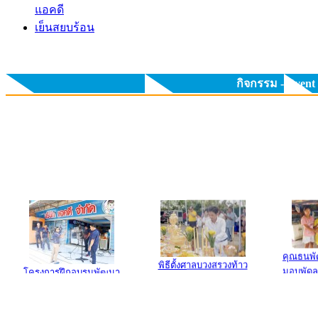
แอคดี
เย็นสยบร้อน
กิจกรรม - Event
คุณธนพั
พิธีตั้งศาลบวงสรวงท้าว
มอบพัดล
โครงการฝึกอบรมพัฒนา
มหาพรหม
ศักยภาพ การติดตั้งพัดลม
ไอน้ำ