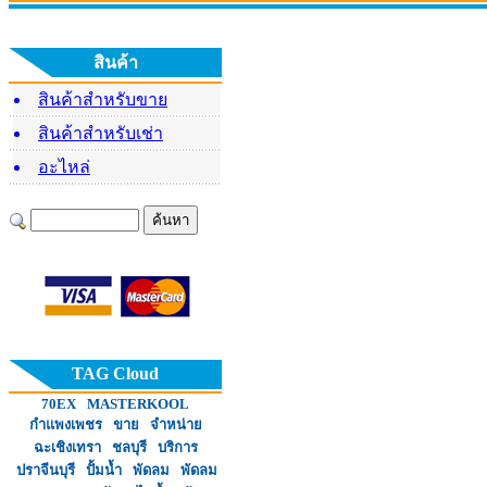
ไอน้ำ
สินค้า
สินค้าสำหรับขาย
โครงการมอบพัดลมไอเย็น
โครงการ
หจก.พนมค้าเหล็ก ร่วม
สินค้าสำหรับเช่า
แก่นายบุตร แก้วพิกุล
แก่
มอบพัดลมไอเย็น ให้แก่
อะไหล่
คุณลุงอำพล อยู่ระ
TAG Cloud
70EX
MASTERKOOL
กำแพงเพชร
ขาย
จำหน่าย
ฉะเชิงเทรา
ชลบุรี
บริการ
ปราจีนบุรี
ปั้มน้ำ
พัดลม
พัดลม