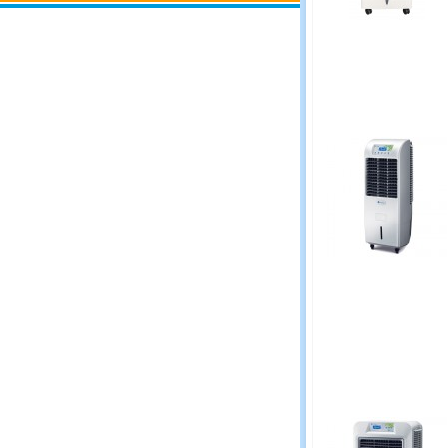
มอบพัดลมไอเย็น
โครงการมอบพัดลมไอเย็น
คุณสุทธินันท์
แก่คุณจันทนา ขาวผ่อง
และคุณยายจรูญ ขาวผ่อง