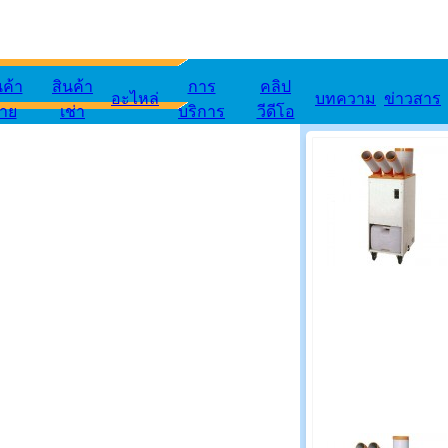
นค้า
สินค้า
การ
คลิป
อะไหล่
บทความ
ข่าวสาร
าย
เช่า
บริการ
วีดีโอ