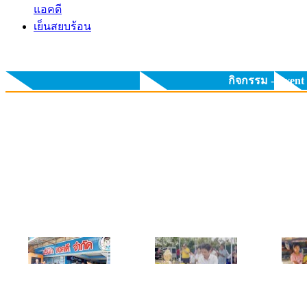
แอคดี
เย็นสยบร้อน
กิจกรรม - Event
คุณธนพั
พิธีตั้งศาลบวงสรวงท้าว
มอบพัดล
โครงการฝึกอบรมพัฒนา
มหาพรหม
ศักยภาพ การติดตั้งพัดลม