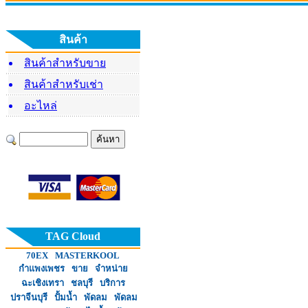
คุณธนพั
พิธีตั้งศาลบวงสรวงท้าว
มอบพัดล
โครงการฝึกอบรมพัฒนา
มหาพรหม
ศักยภาพ การติดตั้งพัดลม
สินค้า
ไอน้ำ
สินค้าสำหรับขาย
สินค้าสำหรับเช่า
อะไหล่
โครงการมอบพัดลมไอเย็น
โครงการ
หจก.พนมค้าเหล็ก ร่วม
แก่นายบุตร แก้วพิกุล
แก่
มอบพัดลมไอเย็น ให้แก่
คุณลุงอำพล อยู่ระ
TAG Cloud
70EX
MASTERKOOL
กำแพงเพชร
ขาย
จำหน่าย
ฉะเชิงเทรา
ชลบุรี
บริการ
ปราจีนบุรี
ปั้มน้ำ
พัดลม
พัดลม