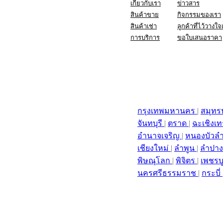
เกี่ยวกับเรา
ข่าวสาร
สินค้าขาย
กิจกรรมของเรา
สินค้าเช่า
ลูกค้าที่ไว้วางใจ
การบริการ
ขอใบเสนอราคา
กรุงเทพมหานคร
|
สมุท
จันทบุรี
|
ตราด
|
ฉะเชิงเ
อำนาจเจริญ
|
หนองบัวล
เชียงใหม่
|
ลำพูน
|
ลำปา
พิษณุโลก
|
พิจิตร
|
เพชรบ
นครศรีธรรมราช
|
กระบี่